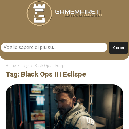
Gamempire.it
Home
Tags
Black Ops III Eclispe
Tag: Black Ops III Eclispe