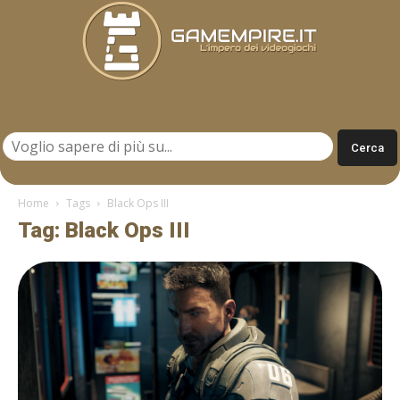
Gamempire.it
Home
Tags
Black Ops III
Tag: Black Ops III