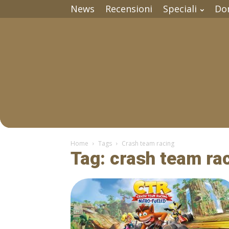
News
Recensioni
Speciali
Do
Home
Tags
Crash team racing
Tag: crash team ra