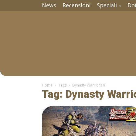
News
Recensioni
Speciali
Do
Home
Tags
Dynasty Warriors 9
Tag: Dynasty Warri