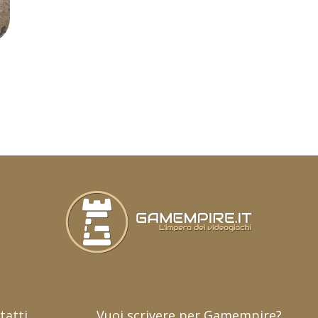
tatti
Vuoi scrivere per Gamempire?