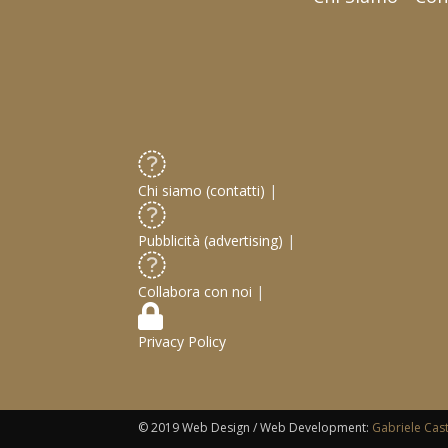
Chi siamo (contatti)
|
Pubblicità (advertising)
|
Collabora con noi
|
Privacy Policy
© 2019 Web Design / Web Development:
Gabriele Cas