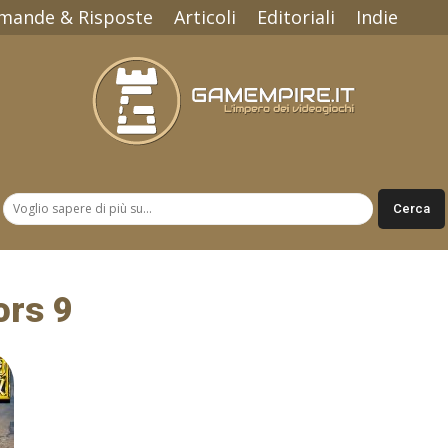
mande & Risposte
Articoli
Editoriali
Indie
Gamempire.it
ors 9