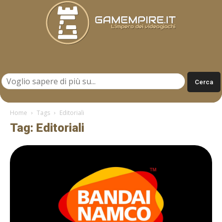
Gamempire.it
Home
Tags
Editoriali
Tag: Editoriali