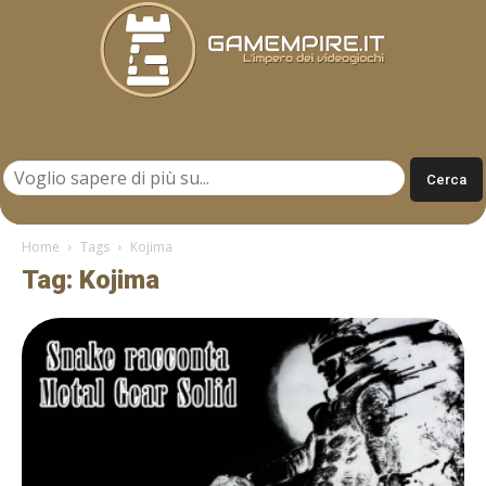
Gamempire.it
Home
Tags
Kojima
Tag: Kojima