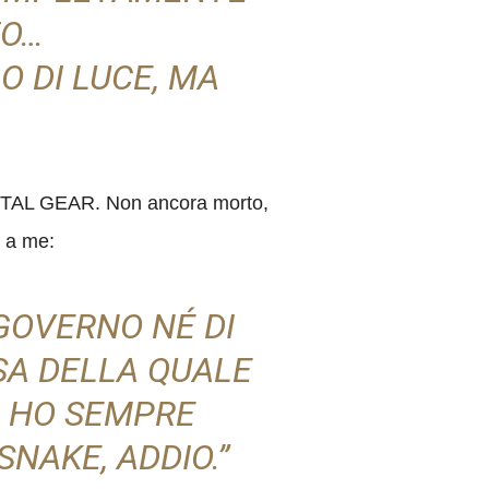
TO…
O DI LUCE, MA
l METAL GEAR. Non ancora morto,
 a me:
GOVERNO NÉ DI
SA DELLA QUALE
O HO SEMPRE
NAKE, ADDIO.”