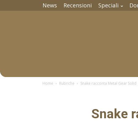
News
Recensioni
Speciali
Do
Home
Rubriche
Snake racconta Metal Gear Solid
Snake r