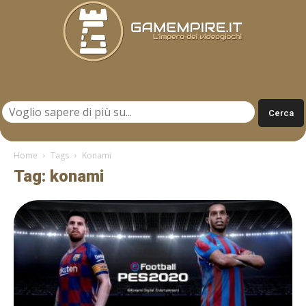
Gamempire.it
Home
Tags
Konami
Tag: konami