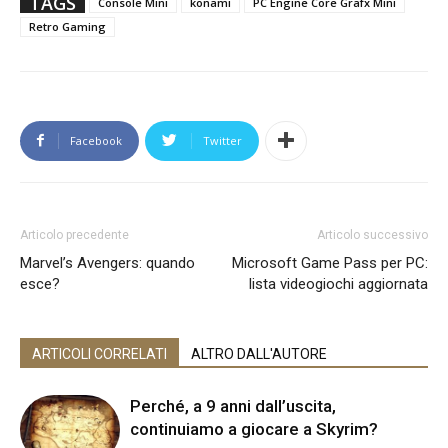
TAGS
Console Mini
konami
PC Engine Core Grafx Mini
Retro Gaming
Facebook
Twitter
Articolo precedente
Articolo successivo
Marvel’s Avengers: quando
Microsoft Game Pass per PC:
esce?
lista videogiochi aggiornata
ARTICOLI CORRELATI
ALTRO DALL'AUTORE
Perché, a 9 anni dall’uscita,
continuiamo a giocare a Skyrim?