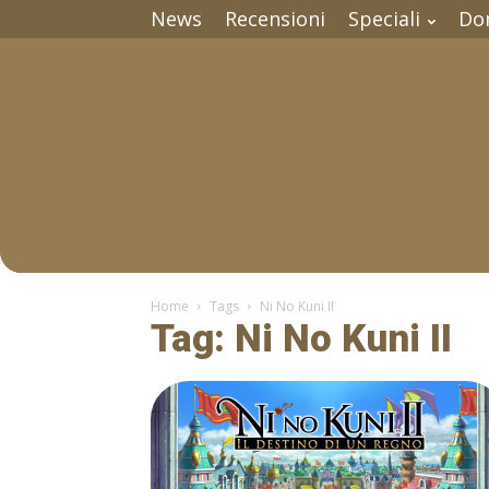
News
Recensioni
Speciali
Do
Home
Tags
Ni No Kuni II
Tag: Ni No Kuni II