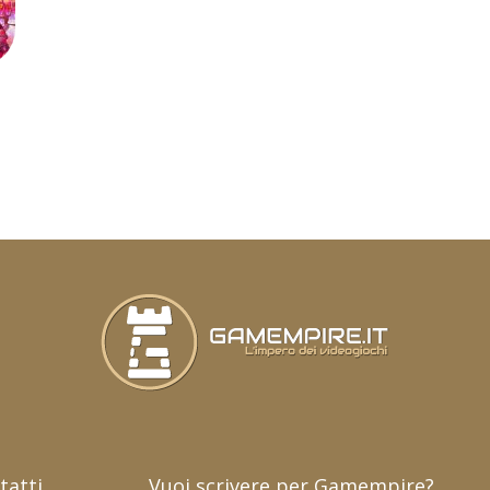
tatti
Vuoi scrivere per Gamempire?