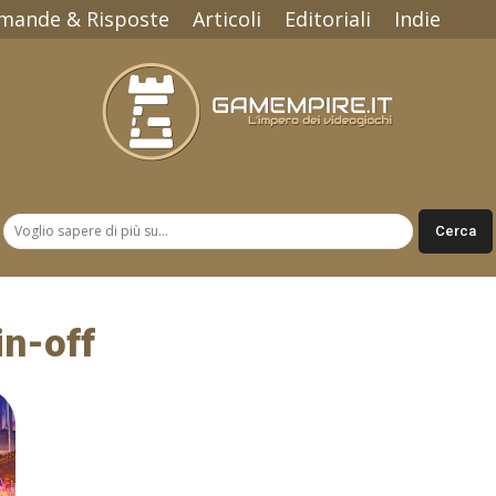
mande & Risposte
Articoli
Editoriali
Indie
Gamempire.it
in-off