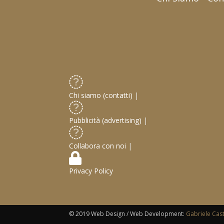
Chi siamo (contatti)
|
Pubblicità (advertising)
|
Collabora con noi
|
Privacy Policy
© 2019 Web Design / Web Development:
Gabriele Cas