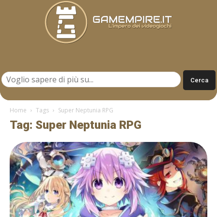
Gamempire.it
Home
Tags
Super Neptunia RPG
Tag: Super Neptunia RPG