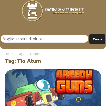
Gamempire.it
Home
Tags
Tio Atum
Tag: Tio Atum