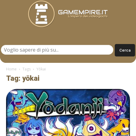
Gamempire.it
Home
Tags
Yōkai
Tag: yōkai