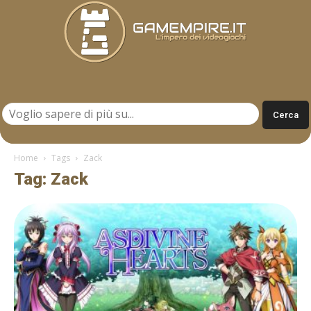
Gamempire.it
Home
Tags
Zack
Tag: Zack