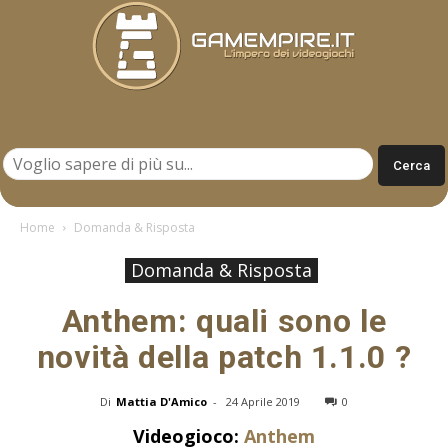
Gamempire.it
Home
Domanda & Risposta
Domanda & Risposta
Anthem: quali sono le
novità della patch 1.1.0 ?
Di
Mattia D'Amico
-
24 Aprile 2019
0
Videogioco:
Anthem