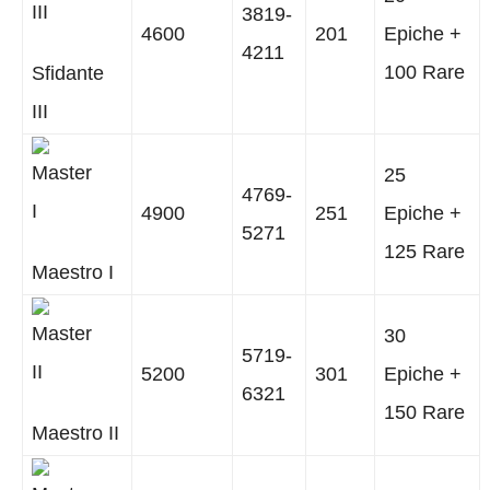
3819-
4600
201
Epiche +
4211
100 Rare
Sfidante
III
25
4769-
4900
251
Epiche +
5271
125 Rare
Maestro I
30
5719-
5200
301
Epiche +
6321
150 Rare
Maestro II