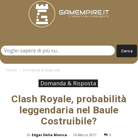
Gamempire.it
Home
Domanda & Risposta
Domanda & Risposta
Clash Royale, probabilità
leggendaria nel Baule
Costruibile?
Di
Edgar Della Monica
-
16 Marzo 2017
0