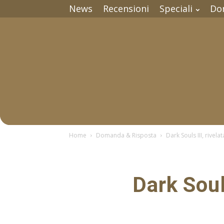
News
Recensioni
Speciali
Do
Home
Domanda & Risposta
Dark Souls III, rive
Dark Soul