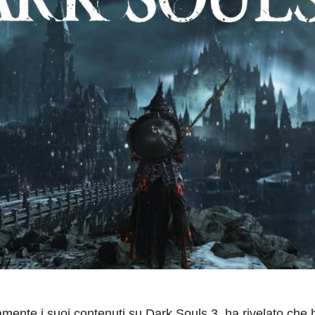
mente i suoi contenuti su Dark Souls 3,
ha rivelato che
h