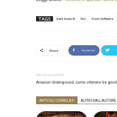
TAGS
Dark Souls III
DLC
From Software
Facebook
Share
Articolo precedente
Amazon Underground, come ottenere tre giochi
ARTICOLI CORRELATI
ALTRO DALL'AUTORE