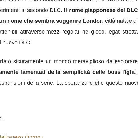
riferimenti al secondo DLC.
Il
nome giapponese del DLC 
 un nome che sembra suggerire Londor
, città natale 
enibili attraverso mezzi regolari nel gioco, legati strett
el nuovo DLC.
ortato sicuramente un mondo meraviglioso da esplorar
mente lamentati della semplicità delle boss fight
,
spansioni della serie. La speranza e che questo nuovo D
à.
ell’atteso ritorno?