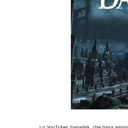
Lo YouTuber
Sanadsk
, che basa ampia