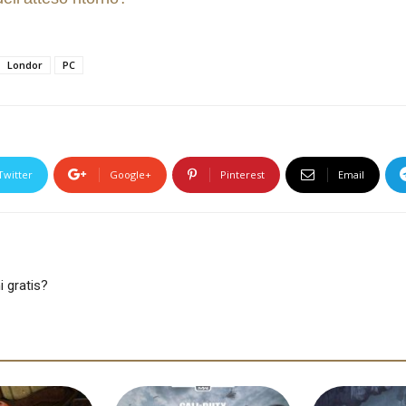
Londor
PC
Twitter
Google+
Pinterest
Email
 gratis?