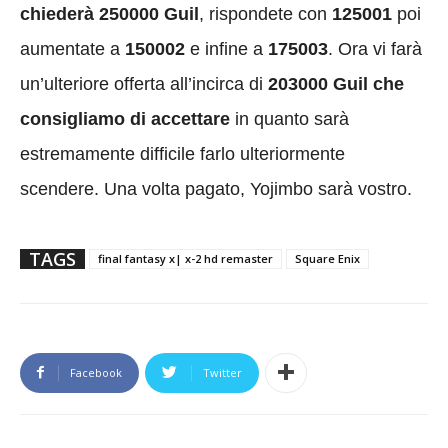
chiederà 250000 Guil
, rispondete con
125001
poi
aumentate a
150002
e infine a
175003
. Ora vi farà
un’ulteriore offerta all’incirca di
203000 Guil che
consigliamo di accettare
in quanto sarà
estremamente difficile farlo ulteriormente
scendere. Una volta pagato, Yojimbo sarà vostro.
TAGS
final fantasy x| x-2 hd remaster
Square Enix
Facebook
Twitter