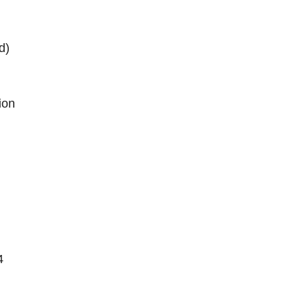
d)
ion
4