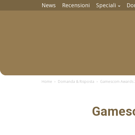
News
Recensioni
Speciali
Do
Home
Domanda & Risposta
Gamescom Awards 201
Gamesc