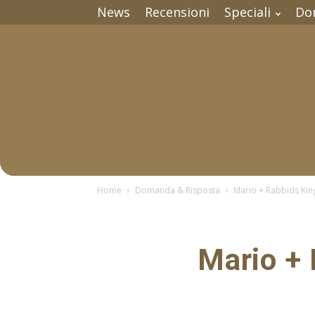
News
Recensioni
Speciali
Do
Home
Domanda & Risposta
Mario + Rabbids Kin
Mario +