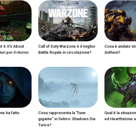
 4: It’s About
Call of Duty Warzone è il miglior
Cosa è andato st
ri per il ritorno
Battle Royale in circolazione?
Anthem?
ine ha fatto
Cosa rappresenta la “fune
Qual è la situazio
gigante” in Sekiro: Shadows Die
ed Hearthstone 
Twice?