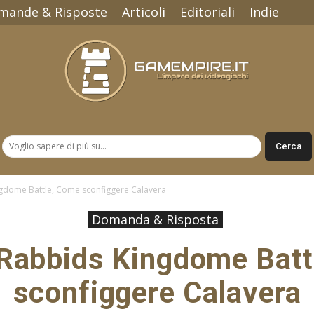
mande & Risposte
Articoli
Editoriali
Indie
Gamempire.it
gdome Battle, Come sconfiggere Calavera
Domanda & Risposta
 Rabbids Kingdome Batt
sconfiggere Calavera