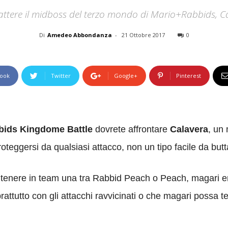
ttere il midboss del terzo mondo di Mario+Rabbids, Cav
Di
Amedeo Abbondanza
-
21 Ottobre 2017
0
ook
Twitter
Google+
Pinterest
bids Kingdome Battle
dovrete affrontare
Calavera
, un
roteggersi da qualsiasi attacco, non un tipo facile da butt
to tenere in team una tra Rabbid Peach o Peach, magari en
ttutto con gli attacchi ravvicinati o che magari possa t