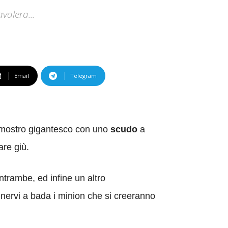
alera...
Email
Telegram
 mostro gigantesco con uno
scudo
a
are giù.
trambe, ed infine un altro
enervi a bada i minion che si creeranno