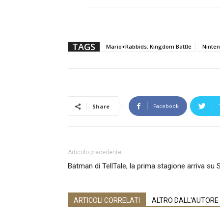
TAGS
Mario+Rabbids: Kingdom Battle
Ninte
Facebook
Share
Articolo precedente
Batman di TellTale, la prima stagione arriva su 
ARTICOLI CORRELATI
ALTRO DALL'AUTORE