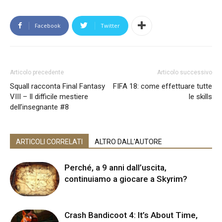
Facebook
Twitter
Articolo precedente
Articolo successivo
Squall racconta Final Fantasy
FIFA 18: come effettuare tutte
VIII – Il difficile mestiere
le skills
dell’insegnante #8
ARTICOLI CORRELATI
ALTRO DALL'AUTORE
Perché, a 9 anni dall’uscita,
continuiamo a giocare a Skyrim?
Crash Bandicoot 4: It’s About Time,