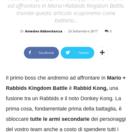
ad affrontare in Mario+Rabbids Kingdom Battle,
tramite questo articolo scopriremo come
batterlo...
Di
Amedeo Abbondanza
-
26 Settembre 2017
0
Facebook
Twitter
Il primo boss che andremo ad affrontare in
Mario +
Rabbids Kingdom Battle
è
Rabbid Kong,
una
fusione tra un Rabbids e il noto Donkey Kong. La
prima cosa, fondamentale prima della battaglia, è
sbloccare
tutte le armi secondarie
dei personaggi
del vostro team anche a costo di spendere tutti i