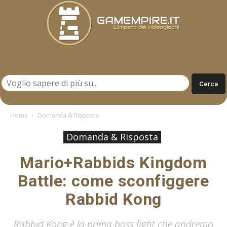
Gamempire.it
Home
Domanda & Risposta
Domanda & Risposta
Mario+Rabbids Kingdom
Battle: come sconfiggere
Rabbid Kong
Rabbid Kong è la prima boss fight che andremo