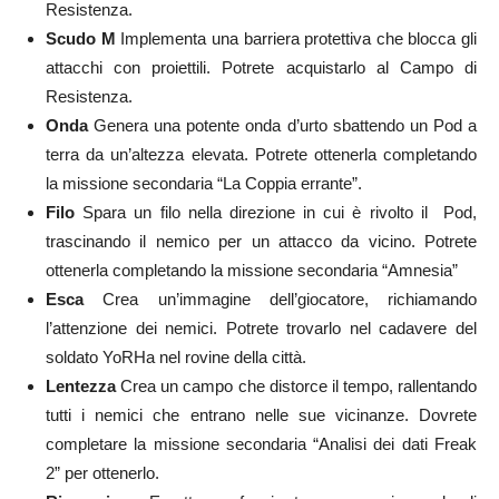
Resistenza.
Scudo M
I
mplementa una barriera protettiva che blocca gli
attacchi con proiettili.
Potrete acquistarlo al Campo di
Resistenza.
Onda
Genera una potente onda d’urto sbattendo un Pod a
terra da un’altezza elevata. Potrete ottenerla c
ompletando
la missione secondaria “La Coppia errante”.
Filo
Spara un filo nella direzione in cui è rivolto il Pod,
trascinando il nemico per un attacco da vicino. Potrete
ottenerla completando la missione secondaria
“Amnesia”
Esca
Crea un’immagine dell’giocatore, richiamando
l’attenzione dei nemici. Potrete trovarlo
nel cadavere del
soldato YoRHa nel rovine della città.
Lentezza
Crea un campo che distorce il tempo, rallentando
tutti i nemici che entrano nelle sue vicinanze. Dovrete
c
ompletare la missione secondaria “Analisi dei dati Freak
2” per ottenerlo.