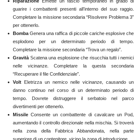
Riparazione
Emette un fascio temporaneo in grado di
guarire i combattenti presenti all’interno del suo raggio.
Completare la missione
secondaria “Risolvere Problema 3”
per ottenerlo.
Bomba
Genera una raffica di piccole cariche esplosive che
esplodono per un determinato periodo di tempo.
Completare la missione secondaria “Trova un regalo”
.
Gravità
S
catena una esplosione che risucchia tutti i nemici
nelle vicinanze.
Completare la questa secondaria
“Recuperare il file Confidenziale”.
Volt
Eletrizza un nemico nelle vicinanze, causando un
danno continuo nel corso di un determinato periodo di
tempo. Dovrete d
istruggere il serbatoio nel parco
divertimenti per ottenerlo.
Missile
Consente un combattente di cavalcare un Pod,
aumentando il controllo direzionale nella mischia.
Si troverà
nella zona della Fabbrica Abbandonata, nella parte
superiore di un contenitore, v
icino la zona di introduzione.