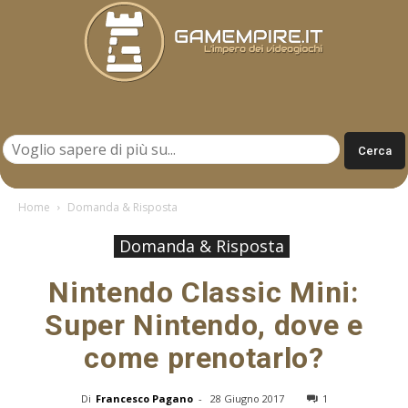
Gamempire.it
Home
Domanda & Risposta
Domanda & Risposta
Nintendo Classic Mini:
Super Nintendo, dove e
come prenotarlo?
Di
Francesco Pagano
-
28 Giugno 2017
1