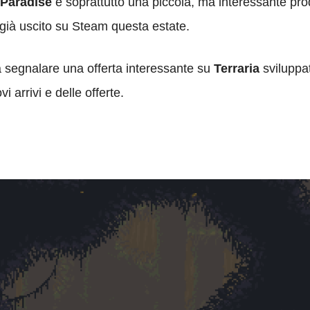
 Paradise
e soprattutto una piccola, ma interessante pro
ià uscito su Steam questa estate.
a segnalare una offerta interessante su
Terraria
sviluppat
 arrivi e delle offerte.