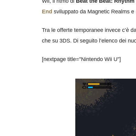
Wii, il ritmo di
Beat the Beat: Rhythm
End
sviluppato da Magnetic Realms e g
Tra le offerte temporanee invece c’è d
che su 3DS. Di seguito l’elenco dei nuovi
[nextpage title=”Nintendo Wii U”]