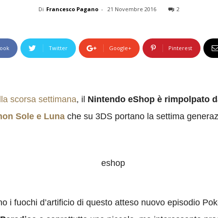
Di
Francesco Pagano
-
21 Novembre 2016
2
ook
Twitter
Google+
Pinterest
ella scorsa settimana
, il
Nintendo eShop è rimpolpato da 
on Sole e Luna
che su 3DS portano la settima generazion
ono i fuochi d’artificio di questo atteso nuovo episodio P