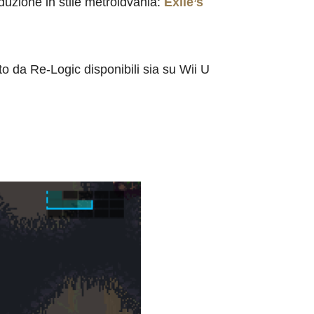
duzione in stile metroidvania:
Exile’s
o da Re-Logic disponibili sia su Wii U