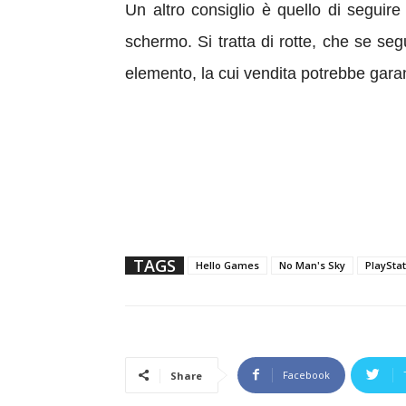
Un altro consiglio è quello di seguire 
schermo. Si tratta di rotte, che se se
elemento, la cui vendita potrebbe garan
TAGS
Hello Games
No Man's Sky
PlayStat
Facebook
Share