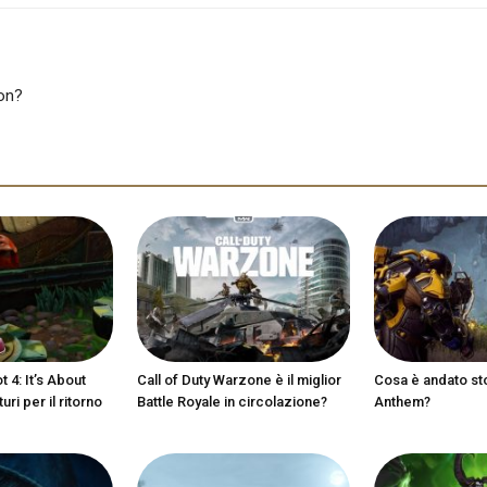
ion?
 4: It’s About
Call of Duty Warzone è il miglior
Cosa è andato st
ri per il ritorno
Battle Royale in circolazione?
Anthem?