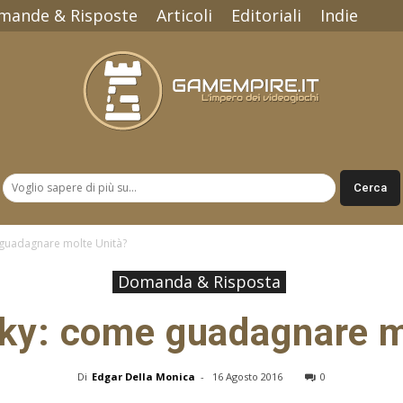
mande & Risposte
Articoli
Editoriali
Indie
Gamempire.it
 guadagnare molte Unità?
Domanda & Risposta
ky: come guadagnare m
Di
Edgar Della Monica
-
16 Agosto 2016
0