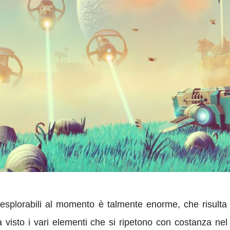
 esplorabili al momento è talmente enorme, che risulta m
visto i vari elementi che si ripetono con costanza nel g