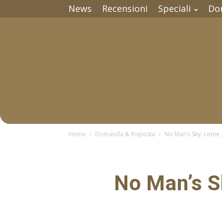
News
Recensioni
Speciali
Do
Home
Domanda & Risposta
No Man’s Sky: come
No Man’s S