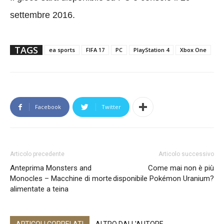
settembre 2016.
TAGS
ea sports
FIFA 17
PC
PlayStation 4
Xbox One
Facebook
Twitter
Articolo precedente
Articolo successivo
Anteprima Monsters and
Come mai non è più
Monocles – Macchine di morte
disponibile Pokémon Uranium?
alimentate a teina