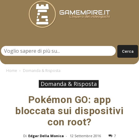
Gamempire.it
Home
Domanda & Risposta
Domanda & Risposta
Pokémon GO: app
bloccata sui dispositivi
con root?
Di
Edgar Della Monica
-
12 Settembre 2016
7