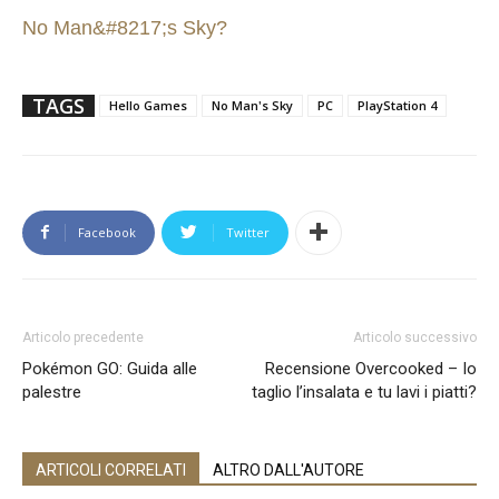
No Man&#8217;s Sky?
TAGS
Hello Games
No Man's Sky
PC
PlayStation 4
Facebook
Twitter
Articolo precedente
Articolo successivo
Pokémon GO: Guida alle
Recensione Overcooked – Io
palestre
taglio l’insalata e tu lavi i piatti?
ARTICOLI CORRELATI
ALTRO DALL'AUTORE