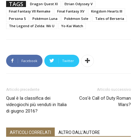
TAGS
Dragon Quest XI
Etrian Odyssey V
Final Fantasy VII Remake
Final Fantasy XV
Kingdom Hearts III
Persona 5
Pokémon Luna
Pokémon Sole
Tales of Berseria
The Legend of Zelda: Wii U
Yo-Kai Watch
Facebook
Twitter
Articolo precedente
Articolo successivo
Qual è la classifica dei
Cos’è Call of Duty Roman
videogiochi più venduti in Italia
Wars?
di giugno 2016?
ARTICOLI CORRELATI
ALTRO DALL'AUTORE