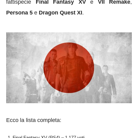
fattispecie
Final Fantasy XV
e
VII Remake
,
Persona 5
e
Dragon Quest XI
.
Ecco la lista completa:
Final Fantasy XV (PS4) – 1,177 voti