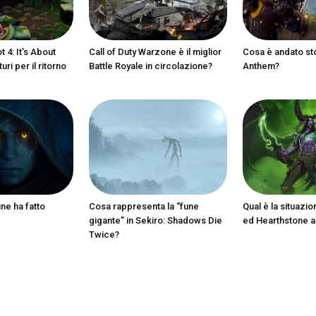
 4: It’s About
Call of Duty Warzone è il miglior
Cosa è andato st
ri per il ritorno
Battle Royale in circolazione?
Anthem?
ine ha fatto
Cosa rappresenta la “fune
Qual è la situazio
gigante” in Sekiro: Shadows Die
ed Hearthstone 
Twice?