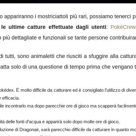
pariranno i mostriciattoli più rari, possiamo tenerci p
le ultime catture effettuate dagli utenti
:
PokéCrew
o più dettagliate e funzionali se tante persone contribuir
i tutti, sono animaletti che riusciti a sfuggire alla cattu
atta solo di una questione di tempo prima che vengano tro
kédex. È molto difficile da catturare ed è consigliato l’utilizzo di dive
 efficacia.
le incontrarlo ma dopo parecchie ore di gioco ma scapperà facilment
tà delle fonti d’acqua e apparirà solo dopo molte ore di gioco.
ione di Dragonair, sarà parecchio difficile da catturare in quanto mol