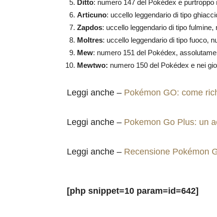
Ditto
: numero 147 del Pokédex e purtroppo n
Articuno
: uccello leggendario di tipo ghiac
Zapdos
: uccello leggendario di tipo fulmin
Moltres
: uccello leggendario di tipo fuoco,
Mew
: numero 151 del Pokédex, assolutamen
Mewtwo:
numero 150 del Pokédex e nei gioch
Leggi anche –
Pokémon GO: come rich
Leggi anche –
Pokemon Go Plus: un ac
Leggi anche –
Recensione Pokémon GO 
[php snippet=10 param=id=642]