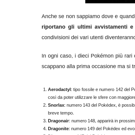
Anche se non sappiamo dove e quando ap
riportano gli ultimi avvistamenti e 
condivisioni dei vari utenti diventerann
In ogni caso, i dieci Pokémon più rari d
scappano alla prima occasione ma si tr
Aerodactyl
: tipo fossile e numero 142 del Po
così da poter utilizzare le sfere con maggiore
Snorlax
: numero 143 del Pokédex, è possibi
breve tempo.
Dragonair
: numero 148, apparirà in prossimi
Dragonite
: numero 149 del Pokédex ed evoluz