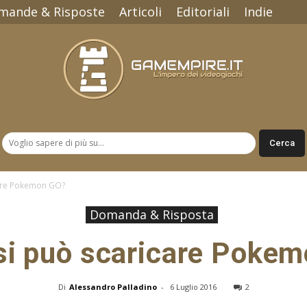
mande & Risposte
Articoli
Editoriali
Indie
Gamempire.it
are Pokemon GO?
Domanda & Risposta
i può scaricare Poke
Di
Alessandro Palladino
-
6 Luglio 2016
2