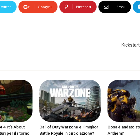
Twitter
Google+
Pinterest
Email
Kickstart
 4: It’s About
Call of Duty Warzone è il miglior
Cosa è andato st
ri per il ritorno
Battle Royale in circolazione?
Anthem?