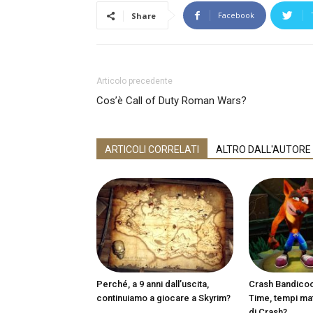
Facebook
Share
Articolo precedente
Cos’è Call of Duty Roman Wars?
ARTICOLI CORRELATI
ALTRO DALL'AUTORE
Perché, a 9 anni dall’uscita,
Crash Bandicoot
continuiamo a giocare a Skyrim?
Time, tempi matu
di Crash?