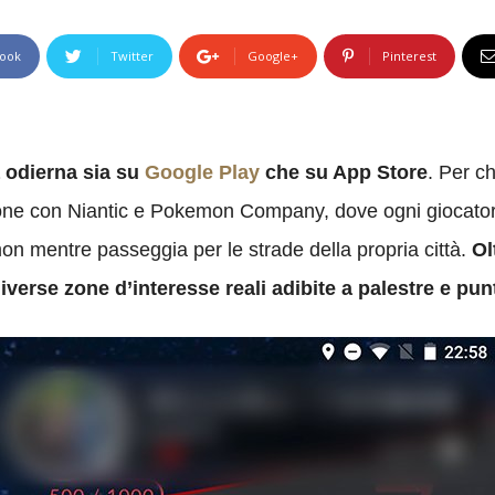
ook
Twitter
Google+
Pinterest
 odierna sia su
Google Play
che su App Store
. Per c
one con Niantic e Pokemon Company, dove ogni giocatore
n mentre passeggia per le strade della propria città.
Ol
diverse zone d’interesse reali adibite a palestre e pun