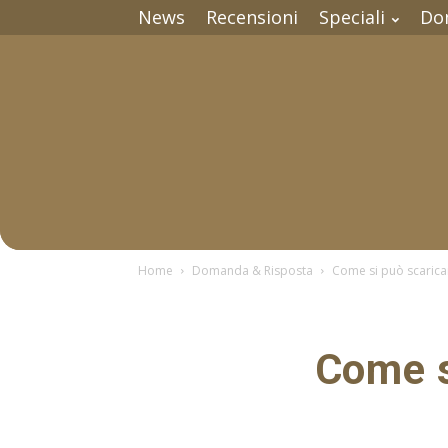
News
Recensioni
Speciali
Do
Home
Domanda & Risposta
Come si può scaric
Come s