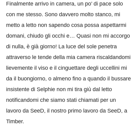
Finalmente arrivo in camera, un po’ di pace solo
con me stesso. Sono davvero molto stanco, mi
metto a letto non sapendo cosa possa aspettarmi
domani, chiudo gli occhi e… Quasi non mi accorgo
di nulla, è già giorno! La luce del sole penetra
attraverso le tende della mia camera riscaldandomi
lievemente il viso e il cinguettare degli uccellini mi
da il buongiorno, o almeno fino a quando il bussare
insistente di Selphie non mi tira giù dal letto
notificandomi che siamo stati chiamati per un
lavoro da SeeD, il nostro primo lavoro da SeeD, a
Timber.