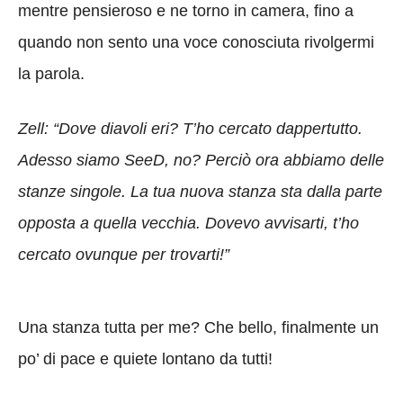
mentre pensieroso e ne torno in camera, fino a
quando non sento una voce conosciuta rivolgermi
la parola.
Zell: “Dove diavoli eri? T’ho cercato dappertutto.
Adesso siamo SeeD, no? Perciò ora abbiamo delle
stanze singole. La tua nuova stanza sta dalla parte
opposta a quella vecchia. Dovevo avvisarti, t’ho
cercato ovunque per trovarti!”
Una stanza tutta per me? Che bello, finalmente un
po’ di pace e quiete lontano da tutti!