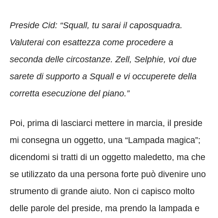
Preside Cid: “Squall, tu sarai il caposquadra.
Valuterai con esattezza come procedere a
seconda delle circostanze. Zell, Selphie, voi due
sarete di supporto a Squall e vi occuperete della
corretta esecuzione del piano.”
Poi, prima di lasciarci mettere in marcia, il preside
mi consegna un oggetto, una “Lampada magica”;
dicendomi si tratti di un oggetto maledetto, ma che
se utilizzato da una persona forte può divenire uno
strumento di grande aiuto. Non ci capisco molto
delle parole del preside, ma prendo la lampada e