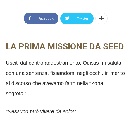
Facebook
Twitter
LA PRIMA MISSIONE DA SEED
Usciti dal centro addestramento, Quistis mi saluta
con una sentenza, fissandomi negli occhi, in merito
al discorso che avevamo fatto nella “Zona
segreta”:
“
Nessuno può vivere da solo!”