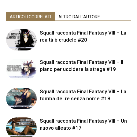
ARTICOLI CORRELATI
ALTRO DALL'AUTORE
Squall racconta Final Fantasy VIII – La
realtà è crudele #20
Squall racconta Final Fantasy VIII – Il
piano per uccidere la strega #19
Squall racconta Final Fantasy VIII – La
tomba del re senza nome #18
Squall racconta Final Fantasy VIII – Un
nuovo alleato #17