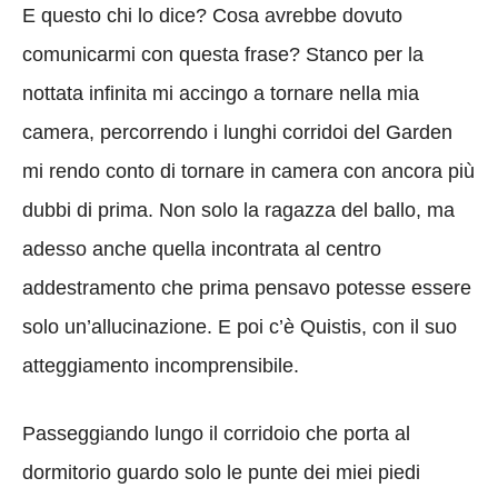
E questo chi lo dice? Cosa avrebbe dovuto
comunicarmi con questa frase? Stanco per la
nottata infinita mi accingo a tornare nella mia
camera, percorrendo i lunghi corridoi del Garden
mi rendo conto di tornare in camera con ancora più
dubbi di prima. Non solo la ragazza del ballo, ma
adesso anche quella incontrata al centro
addestramento che prima pensavo potesse essere
solo un’allucinazione. E poi c’è Quistis, con il suo
atteggiamento incomprensibile.
Passeggiando lungo il corridoio che porta al
dormitorio guardo solo le punte dei miei piedi