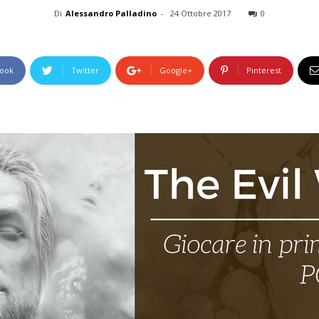
Di
Alessandro Palladino
-
24 Ottobre 2017
0
ook
Twitter
Google+
Pinterest