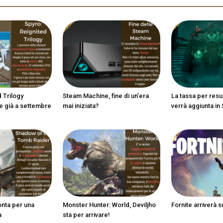
 Trilogy
Steam Machine, fine di un’era
La tassa per resu
e già a settembre
mai iniziata?
verrà aggiunta in
onta per una
Monster Hunter: World, Deviljho
Fornite arriverà 
a
sta per arrivare!