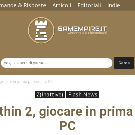
mande & Risposte
Articoli
Editoriali
Indie
Gamempire.it
, giocare in prima persona su PC
Z(Inattive)
Flash News
thin 2, giocare in prim
PC