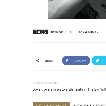
TAGS
Bethesda
PC
The evil within 2
Facebook
Share
Articolo precedente
Dove trovare la pistola silenziata in The Evil Wit