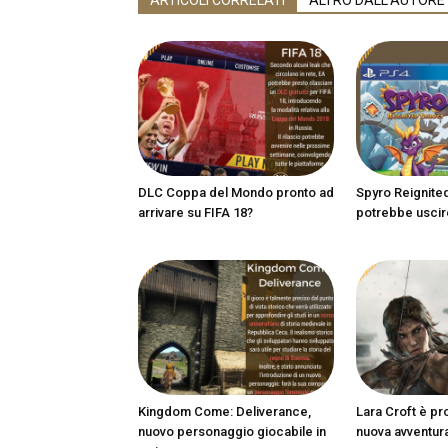
ARTICOLI CORRELATI
ALTRO DALL'AUTORE
DLC Coppa del Mondo pronto ad
Spyro Reignited
arrivare su FIFA 18?
potrebbe uscir
Kingdom Come: Deliverance,
Lara Croft è pr
nuovo personaggio giocabile in
nuova avventur