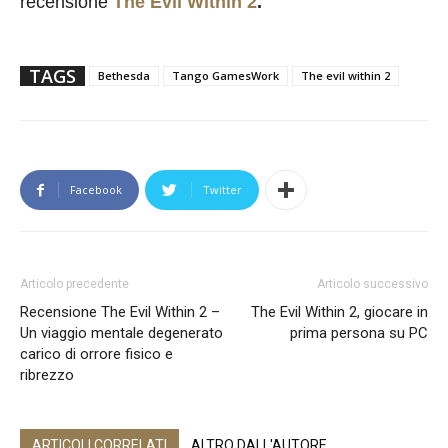
recensione
The Evil Within 2
.
TAGS
Bethesda
Tango GamesWork
The evil within 2
Facebook
Twitter
Articolo precedente
Articolo successivo
Recensione The Evil Within 2 –
The Evil Within 2, giocare in
Un viaggio mentale degenerato
prima persona su PC
carico di orrore fisico e
ribrezzo
ARTICOLI CORRELATI
ALTRO DALL'AUTORE