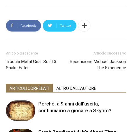
Facebook
Twitter
Articolo precedente
Articolo successivo
Trucchi Metal Gear Solid 3
Recensione Michael Jackson
Snake Eater
The Experience
ARTICOLI CORRELATI
ALTRO DALL'AUTORE
Perché, a 9 anni dall’uscita,
continuiamo a giocare a Skyrim?
Crash Bandicoot 4: It’s About Time,