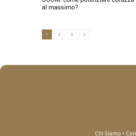
al massimo?
1
2
3
Chi Siamo • Con