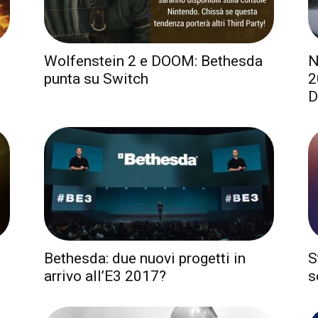
Wolfenstein 2 e DOOM: Bethesda
N
punta su Switch
2
Dr
Bethesda: due nuovi progetti in
S
arrivo all’E3 2017?
s