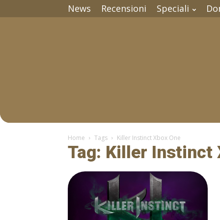
News
Recensioni
Speciali
Do
Home
Tags
Killer Instinct Xbox One
Tag: Killer Instinc