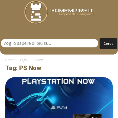
Gamempire.it
Home
Tags
PS Now
Tag: PS Now