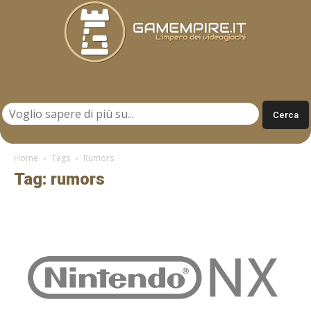
Gamempire.it
Home
Tags
Rumors
Tag: rumors