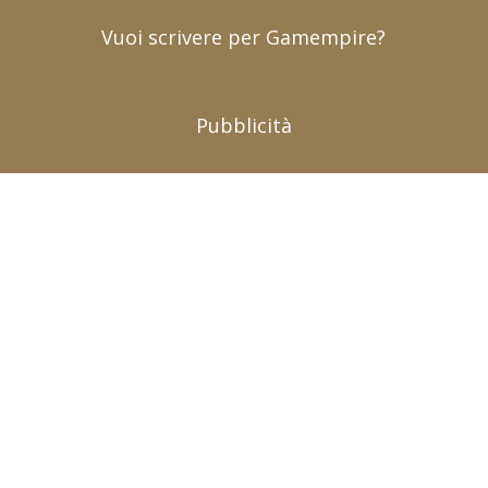
Vuoi scrivere per Gamempire?
Pubblicità
Chi siamo (contatti)
|
Pubblicità (advertising)
|
Collabora con noi
|