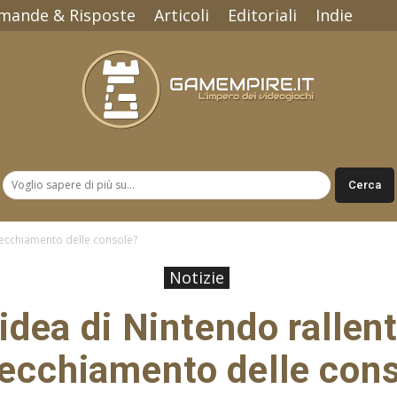
mande & Risposte
Articoli
Editoriali
Indie
Gamempire.it
nvecchiamento delle console?
Notizie
idea di Nintendo rallen
vecchiamento delle con