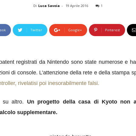
Di
Luca Savoia
-
19 Aprile 2016
1
ook
Twitter
Google+
Pinterest
 i patent registrati da Nintendo sono state numerose e ha
oni di console. L’attenzione della rete e della stampa spe
troller, rivelatisi poi inesorabilmente falsi.
e su altro.
Un progetto della casa di Kyoto non an
calcolo supplementare.