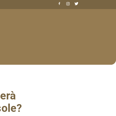
terà
sole?