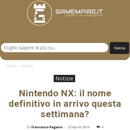
Gamempire.it
Home
Notizie
Notizie
Nintendo NX: il nome
definitivo in arrivo questa
settimana?
Di
Francesco Pagano
-
25 Aprile 2016
4