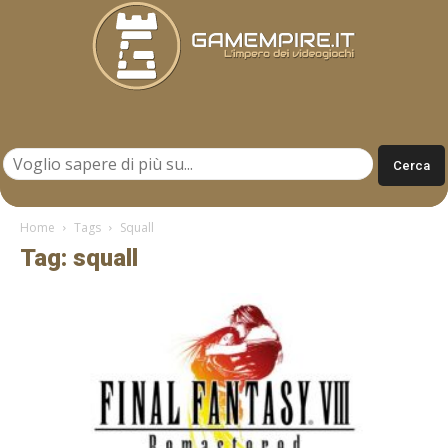
Gamempire.it
Home
Tags
Squall
Tag: squall