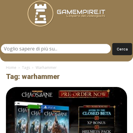
Gamempire.it
Home
Tags
Warhammer
Tag: warhammer