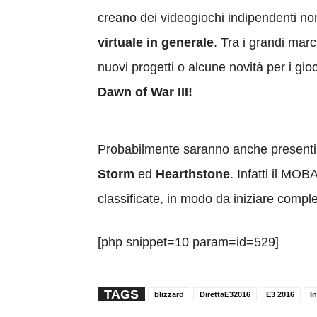
creano dei videogiochi indipendenti non
virtuale in generale
. Tra i grandi ma
nuovi progetti o alcune novità per i g
Dawn of War III!
Probabilmente saranno anche present
Storm
ed
Hearthstone
. Infatti il MOB
classificate, in modo da iniziare comp
[php snippet=10 param=id=529]
TAGS
blizzard
DirettaE32016
E3 2016
I