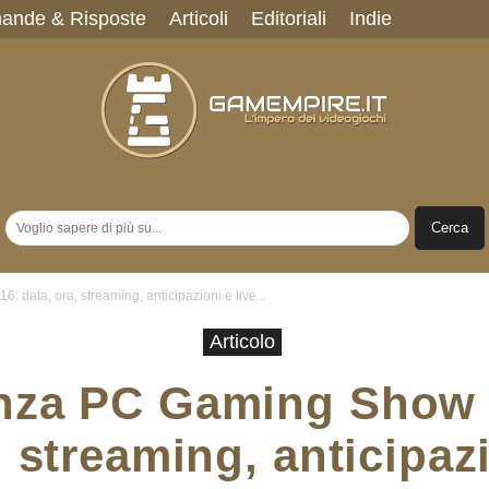
ande & Risposte
Articoli
Editoriali
Indie
Gamempire.it
data, ora, streaming, anticipazioni e live...
Articolo
nza PC Gaming Show 
, streaming, anticipazi