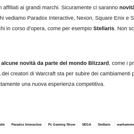
 affiliati ai grandi marchi. Sicuramente ci saranno
novità
rchi vediamo Paradox Interactive, Nexon, Square Enix e
iochi in corso d’opera, come per esempio
Stellaris
. Non sc
i
alcune novità da parte del mondo Blizzard
, come i p
A dei creatori di Warcraft sta per subire dei cambiamenti pi
letamente una nuova esperienza competitiva.
ndie
Paradox Interactive
Pc Gaming Show
SEGA
Stellaris
warhamme