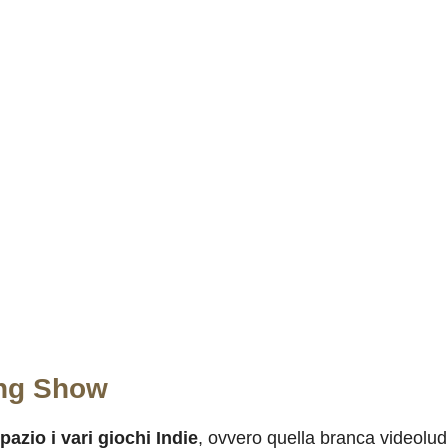
ing Show
azio i vari giochi Indie
, ovvero quella branca videoludi