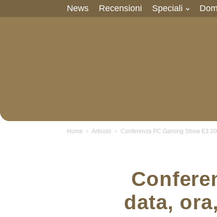
News
Recensioni
Speciali
Dom
Home
Articolo
Conferenza PC Gaming Show E3 2016: 
Confere
data, ora