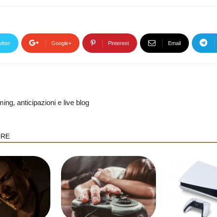
itter
Google+
Pinterest
Email
ng, anticipazioni e live blog
ORE