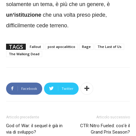
solamente un tema, è più che un genere, è
un’istituzione
che una volta preso piede,
difficilmente cede terreno.
TAGS
Fallout
post apocalittico
Rage
The Last of Us
The Walking Dead
Facebook
Twitter
Articolo precedente
Articolo successivo
God of War: il sequel è già in
CTR Nitro Fueled: cos’è il
via di sviluppo?
Grand Prix Season?