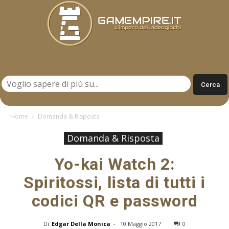
Gamempire.it
Home
Domanda & Risposta
Domanda & Risposta
Yo-kai Watch 2:
Spiritossi, lista di tutti i
codici QR e password
Di
Edgar Della Monica
-
10 Maggio 2017
0