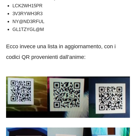
LCK2WH15PR
3V3RYWH3R3
NY@ND3RFUL
GL1TZYGL@M
Ecco invece una lista in aggiornamento, con i
codici QR provenienti dall’anime: