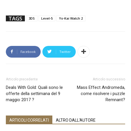
TAGS
3DS
Level-5
Yo-Kai Watch 2
Facebook
Twitter
Articolo precedente
Articolo successivo
Deals With Gold: Quali sono le
Mass Effect Andromeda,
offerte della settimana del 9
come risolvere i puzzle
maggio 2017 ?
Remnant?
ARTICOLI CORRELATI
ALTRO DALL'AUTORE