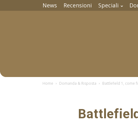
News
Recensioni
Speciali
Do
Home
Domanda & Risposta
Battlefield 1, come f
Battlefiel