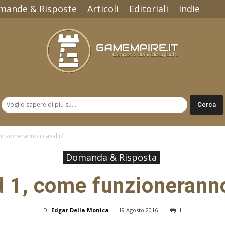
mande & Risposte
Articoli
Editoriali
Indie
Gamempire.it
unzioneranno i cavalli?
Domanda & Risposta
d 1, come funzioneranno
Di
Edgar Della Monica
-
19 Agosto 2016
1