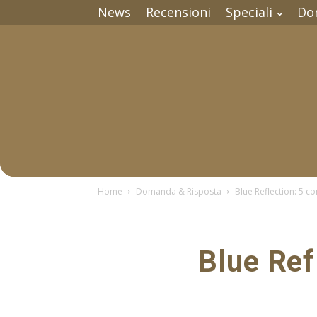
News
Recensioni
Speciali
Do
Home
Domanda & Risposta
Blue Reflection: 5 co
Blue Refl