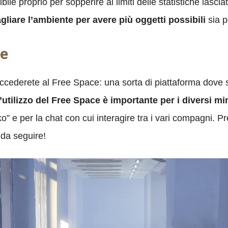
ile proprio per sopperire ai limiti delle statistiche lasciate
gliare l’ambiente per avere più oggetti possibili
sia pe
ne
accederete al Free Space: una sorta di piattaforma dove 
’utilizzo del Free Space è importante per i diversi mi
kko” e per la chat con cui interagire tra i vari compagni. 
 da seguire!