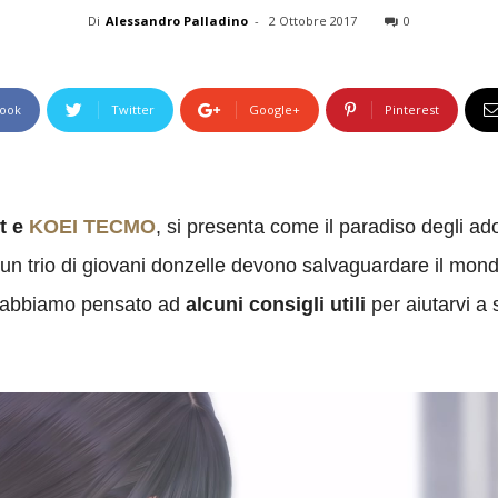
Di
Alessandro Palladino
-
2 Ottobre 2017
0
ook
Twitter
Google+
Pinterest
t e
KOEI TECMO
, si presenta come il paradiso degli ad
un trio di giovani donzelle devono salvaguardare il mo
, abbiamo pensato ad
alcuni consigli utili
per aiutarvi a 