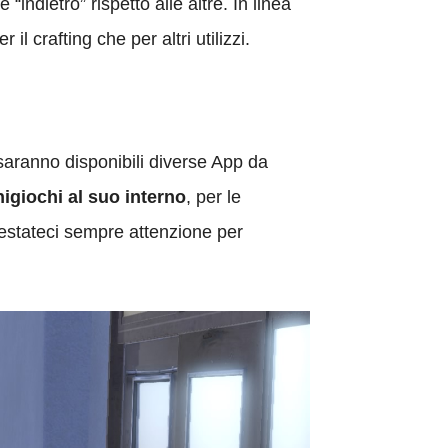
 “indietro” rispetto alle altre. In linea
r il crafting che per altri utilizzi.
saranno disponibili diverse App da
nigiochi al suo interno
, per le
Prestateci sempre attenzione per