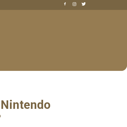
: Nintendo
?